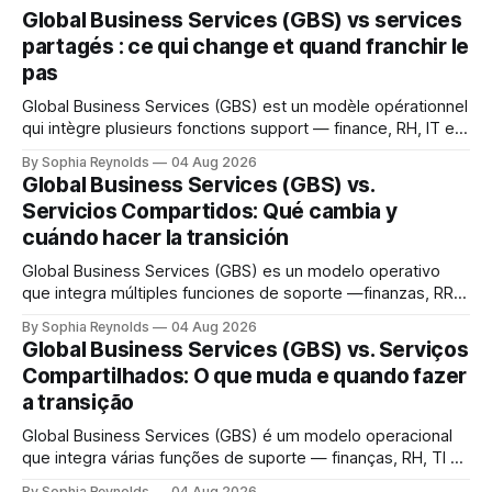
Global Business Services (GBS) vs services
partagés : ce qui change et quand franchir le
pas
Global Business Services (GBS) est un modèle opérationnel
qui intègre plusieurs fonctions support — finance, RH, IT et
achats — au sein d’une seule organisation mondiale servant
By Sophia Reynolds
04 Aug 2026
toutes les unités métier, dans le cadre d’une structure de
Global Business Services (GBS) vs.
gouvernance unique. Un centre de services partagés (CSP)
Servicios Compartidos: Qué cambia y
sert généralement une fonction ou
cuándo hacer la transición
Global Business Services (GBS) es un modelo operativo
que integra múltiples funciones de soporte —finanzas, RR.
HH., TI y compras— en una única organización global que
By Sophia Reynolds
04 Aug 2026
presta servicio a todas las unidades de negocio, bajo una
Global Business Services (GBS) vs. Serviços
sola estructura de gobernanza. Un centro de servicios
Compartilhados: O que muda e quando fazer
compartidos (SSC) suele atender una función
a transição
Global Business Services (GBS) é um modelo operacional
que integra várias funções de suporte — finanças, RH, TI e
compras — em uma única organização global que atende a
By Sophia Reynolds
04 Aug 2026