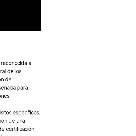
 reconocida a
al de los
ión de
iseñada para
ones.
sitos específicos,
ción de una
e certificación