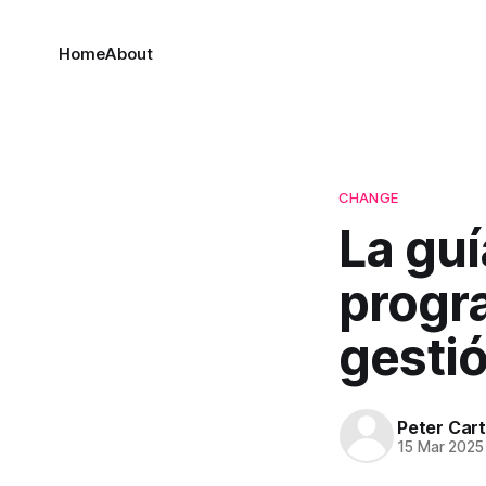
Home
About
CHANGE
La guí
progra
gesti
Peter Car
15 Mar 2025