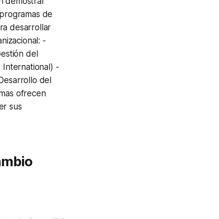
an demostrar
s programas de
ra desarrollar
nizacional: -
Gestión del
nternational) -
Desarrollo del
amas ofrecen
er sus
ambio