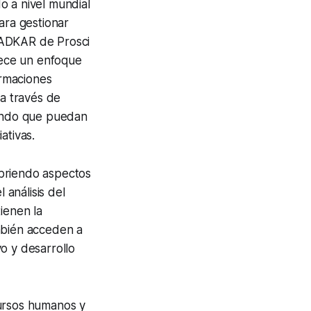
o a nivel mundial
ara gestionar
 ADKAR de Prosci
frece un enfoque
ormaciones
 a través de
rando que puedan
ativas.
ubriendo aspectos
 análisis del
ienen la
mbién acceden a
o y desarrollo
cursos humanos y