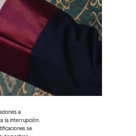
aciones a
 la interrupción.
ificaciones se