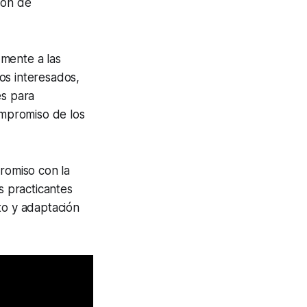
ión de
zmente a las
os interesados,
es para
ompromiso de los
promiso con la
s practicantes
to y adaptación