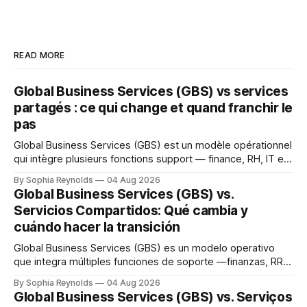
READ MORE
Global Business Services (GBS) vs services
partagés : ce qui change et quand franchir le
pas
Global Business Services (GBS) est un modèle opérationnel
qui intègre plusieurs fonctions support — finance, RH, IT et
achats — au sein d’une seule organisation mondiale servant
By Sophia Reynolds
04 Aug 2026
toutes les unités métier, dans le cadre d’une structure de
Global Business Services (GBS) vs.
gouvernance unique. Un centre de services partagés (CSP)
Servicios Compartidos: Qué cambia y
sert généralement une fonction ou
cuándo hacer la transición
Global Business Services (GBS) es un modelo operativo
que integra múltiples funciones de soporte —finanzas, RR.
HH., TI y compras— en una única organización global que
By Sophia Reynolds
04 Aug 2026
presta servicio a todas las unidades de negocio, bajo una
Global Business Services (GBS) vs. Serviços
sola estructura de gobernanza. Un centro de servicios