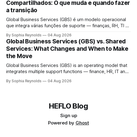
Compartilhados: O que muda e quando fazer
compartidos (SSC) suele atender una función
a transição
Global Business Services (GBS) é um modelo operacional
que integra várias funções de suporte — finanças, RH, TI e
compras — em uma única organização global que atende a
By Sophia Reynolds
04 Aug 2026
todas as unidades de negócio, sob uma única estrutura de
Global Business Services (GBS) vs. Shared
governança. Um centro de serviços compartilhados (CSC)
Services: What Changes and When to Make
normalmente atende a uma função ou
the Move
Global Business Services (GBS) is an operating model that
integrates multiple support functions — finance, HR, IT and
procurement — into a single global organization serving all
By Sophia Reynolds
04 Aug 2026
business units, under one governance structure. A shared
services center (SSC) typically serves one function or
region; GBS consolidates several SSCs, outsourcing
contracts and delivery
HEFLO Blog
Sign up
Powered by
Ghost