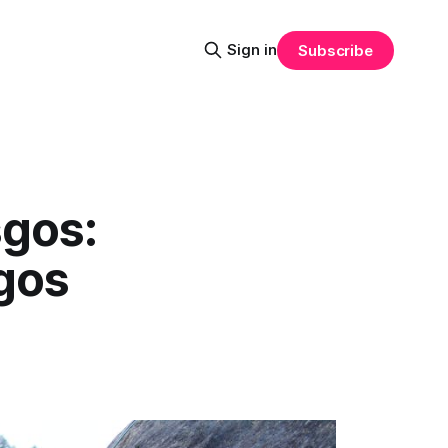
Sign in
Subscribe
sgos:
sgos