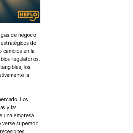
tegias de negocio
 estratégicos de
o cambios en la
ios regulatorios.
tangibles, los
ativamente la
 mercado. Los
as y las
 de una empresa.
de verse superado
 recesiones